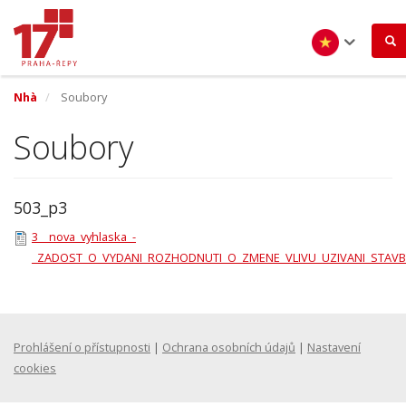
Nhảy
đến
nội
dung
Vietnamese
Nhà
Soubory
Soubory
503_p3
3__nova_vyhlaska_-
_ZADOST_O_VYDANI_ROZHODNUTI_O_ZMENE_VLIVU_UZIVANI_STAVB
Prohlášení o přístupnosti
|
Ochrana osobních údajů
|
Nastavení
cookies