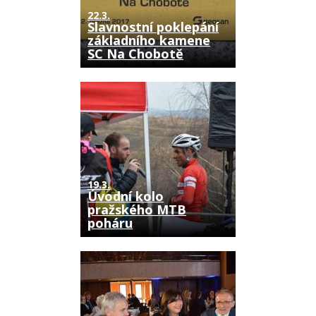
22.3.
Slavnostní poklepání
základního kamene
SC Na Chobotě
19.3.
Úvodní kolo
pražského MTB
poháru