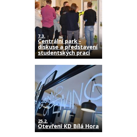
7.3.
Centrální park -
diskuse a představení
studentských prací
25.2.
Otevření KD Bílá Hora