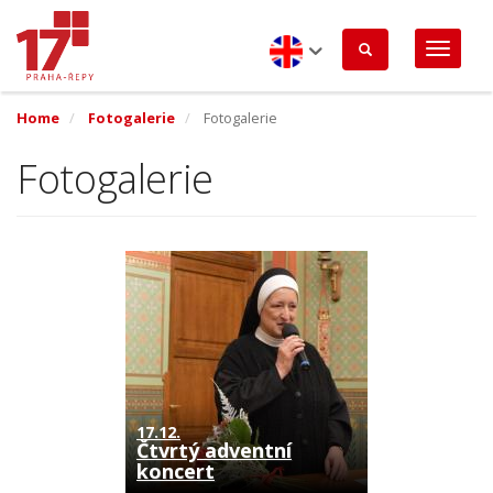
Skip
to
main
content
English
Home
Fotogalerie
Fotogalerie
Fotogalerie
17.12.
Čtvrtý adventní
koncert