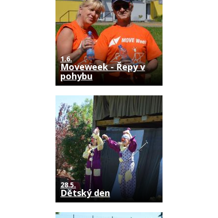
1.6.
Moveweek - Řepy v
pohybu
28.5.
Dětský den