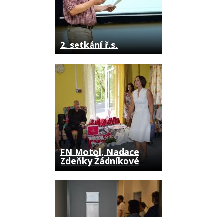
2. setkání ř.s.
FN Motol, Nadace
Zdeňky Žádníkové