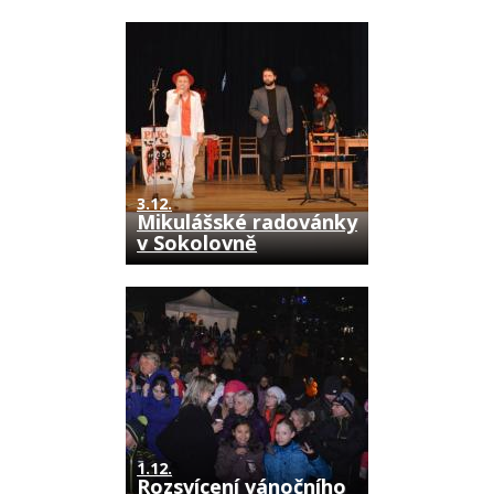
3.12.
Mikulášské radovánky
v Sokolovně
1.12.
Rozsvícení vánočního