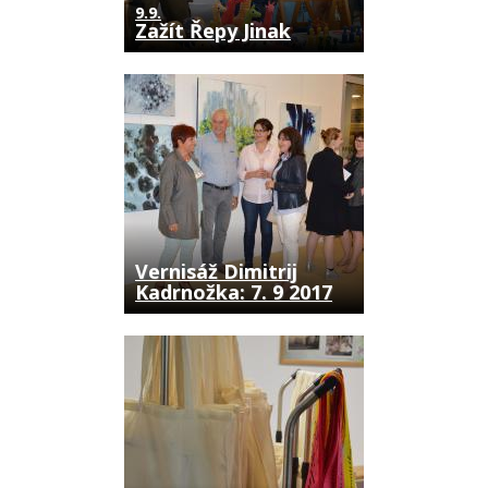
9.9.
Zažít Řepy Jinak
Vernisáž Dimitrij
Kadrnožka: 7. 9 2017