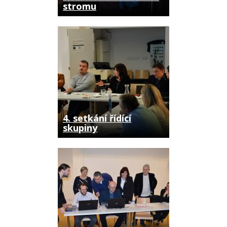
stromu
4. setkání řídící
skupiny