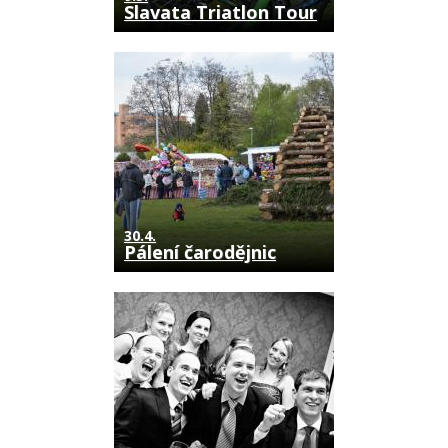
Slavata Triatlon Tour
30.4.
Pálení čarodějnic