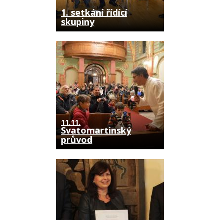
1. setkání řídící
skupiny
11.11.
Svatomartinský
průvod