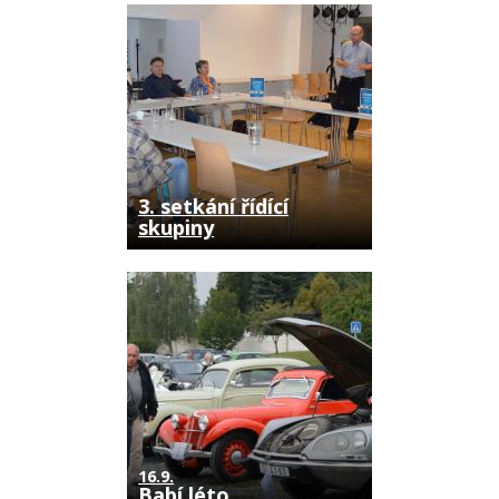
3. setkání řídící
skupiny
16.9.
Babí léto