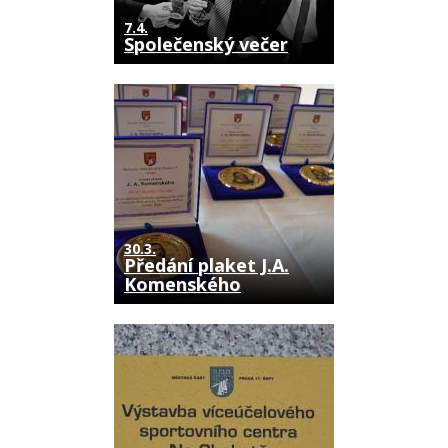
7.4.
Společenský večer
30.3.
Předání plaket J.A.
Komenského