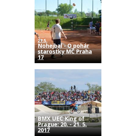
27.5.
Nohejbal - O pohár
starostky MČ Praha
17
BMX UEC King of
Prague: 20. - 21. 5.
2017