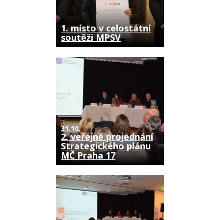
1. místo v celostátní
soutěži MPSV
31.10.
2. veřejné projednání
Strategického plánu
MČ Praha 17