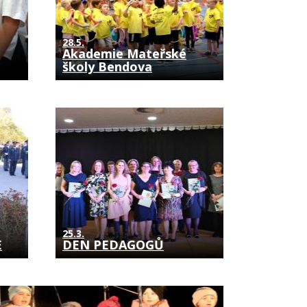
28.5.
Akademie Mateřské
školy Bendova
25.3.
E
DEN PEDAGOGŮ