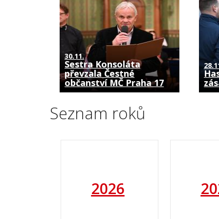
30.11.
Sestra Konsoláta
28.1
převzala Čestné
Has
občanství MČ Praha 17
zás
Seznam roků
2026
20