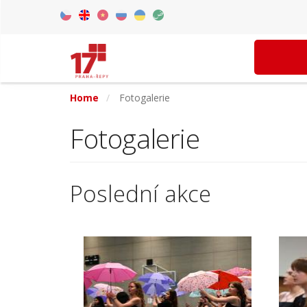
Skip
to
Czech
English
Vietnamese
Russian
Ukrainian
Arabic
main
content
Home
Fotogalerie
Fotogalerie
Poslední akce