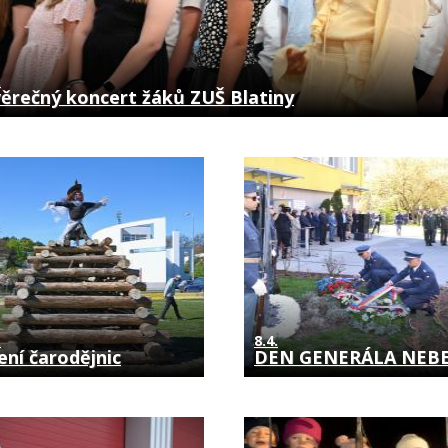
.
ěrečný koncert žáků ZUŠ Blatiny
.
8.4.
ení čarodějnic
DEN GENERÁLA NEB