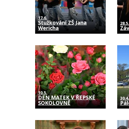
17.6.
Stužkování ZŠ Jana
28.5
Wericha
Záv
10.5.
DEN MATEK V ŘEPSKÉ
30.4
SOKOLOVNĚ
Pál