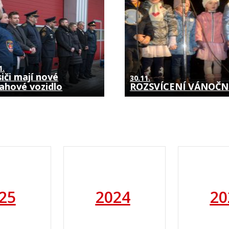
1.
iči mají nové
30.11.
ahové vozidlo
ROZSVÍCENÍ VÁNOČ
25
2024
20