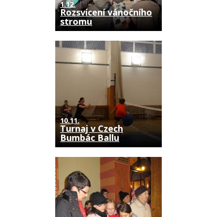
1.12.
Rozsvícení vánočního
stromu
10.11.
Turnaj v Czech
Bumbác Ballu