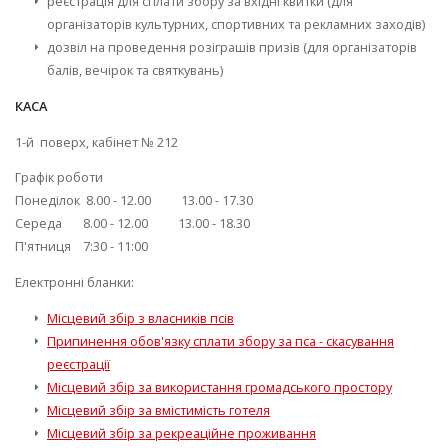
реєстрація для сплати збору за вхідні квитки (для
організаторів культурних, спортивних та рекламних заходів)
дозвіл на проведення розіграшів призів (для організаторів
балів, вечірок та святкувань)
КАСА
1-й поверх, кабінет № 212
Графік роботи
Понеділок 8.00 - 12.00 13.00 - 17.30
Середа 8.00 - 12.00 13.00 - 18.30
П'ятниця 7:30 - 11:00
Електронні бланки:
Місцевий збір з власників псів
Припинення обов'язку сплати збору за пса - скасування
реєстрації
Місцевий збір за використання громадського простору
Місцевий збір за
вмістимість
готеля
Місцевий збір за рекреаційне проживання