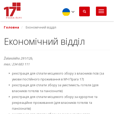
Перейти
до
основного
вмісту
Ukrainian
Головна
Eкономічний відділ
Eкономічний відділ
Žalanského 291/12b,
тел.: 234 683 111
реєстрація для сплати міcцевого збору з власників псів (за
умови постійного проживання в МЧ Прага 17)
реєстрація для сплати збору за умістимість готеля (для
власників готелів та пансіонатів)
реєстрація для сплати місцевого збору за курортне та
рекреаційне проживання (для власників готелів та
пансіонатів)