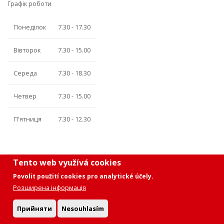
Графік роботи
Понеділок
7.30 - 17.30
Вівторок
7.30 - 15.00
Середа
7.30 - 18.30
Четвер
7.30 - 15.00
П'ятниця
7.30 - 12.30
Tento web využívá cookies
Povolit použití cookies pro analytické účely.
Prohlášení o přístupnosti
|
Ochrana osobních údajů
|
Nastavení
Розширена інформація
cookies
Прийняти
Nesouhlasím