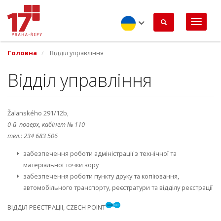
Перейти
до
основного
вмісту
Ukrainian
Головна
Відділ управління
Відділ управління
Žalanského 291/12b,
0-й поверх, кабінет № 110
тел.: 234 683 506
забезпечення роботи адміністрації з технічної та
матеріальної точки зору
забезпечення роботи пункту друку та копіювання,
автомобільного транспорту, реєстратури та відділу реєстрації
ВІДДІЛ РЕЄСТРАЦІЇ, CZECH POINT