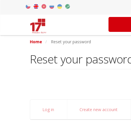
Skip
to
Czech
English
Vietnamese
Russian
Ukrainian
Arabic
main
content
Home
Reset your password
Reset your passwor
Primary
Log in
Create new account
tabs