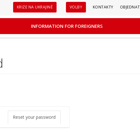
Sekundární
KRIZE NA UKRAJINĚ
VOLBY
KONTAKTY
OBJEDNAT
menu
INFORMATION FOR FOREIGNERS
d
Reset your password