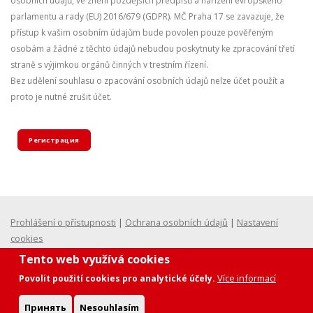
osobních údajů, ve znění pozdějších předpisů a nařízení evropského
parlamentu a rady (EU) 2016/679 (GDPR). MČ Praha 17 se zavazuje, že
přístup k vašim osobním údajům bude povolen pouze pověřeným
osobám a žádné z těchto údajů nebudou poskytnuty ke zpracování třetí
straně s výjimkou orgánů činných v trestním řízení.
Bez udělení souhlasu o zpacování osobních údajů nelze účet použít a
proto je nutné zrušit účet.
Регистрация
Prohlášení o přístupnosti
|
Ochrana osobních údajů
|
Nastavení
cookies
Tento web využívá cookies
Více informací
Povolit použití cookies pro analytické účely.
Принять
Nesouhlasím