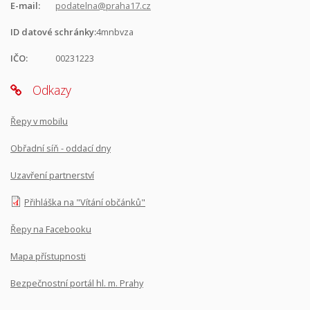
E-mail:
podatelna@praha17.cz
ID datové schránky:
4mnbvza
IČO:
00231223
Odkazy
Řepy v mobilu
Obřadní síň - oddací dny
Uzavření partnerství
Přihláška na "Vítání občánků"
Řepy na Facebooku
Mapa přístupnosti
Bezpečnostní portál hl. m. Prahy