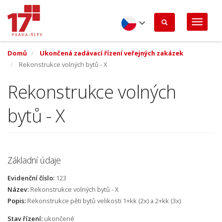
Přejít
k
hlavnímu
obsahu
Czech
Domů
Ukončená zadávací řízení veřejných zakázek
Rekonstrukce volných bytů - X
Rekonstrukce volných
bytů - X
Základní údaje
Evidenční číslo:
123
Název:
Rekonstrukce volných bytů - X
Popis:
Rekonstrukce pěti bytů velikosti 1+kk (2x) a 2+kk (3x)
Stav řízení:
ukončené