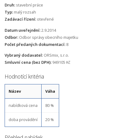
Druh:
stavební práce
Typ:
malý rozsah
Zadávací řízení:
otevřené
Datum uveřejnění:
2.9.2014
Odbor:
Odbor správy obecního majetku
Počet předaných dokumentací:
8
Vybraný dodavatel:
ORSmix, s.r.o.
Smluvní cena (bez DPH):
949105 Kč
Hodnotící kritéria
Název
Váha
nabídková cena
80 %
doba provádění
20 %
Přehled nabídek