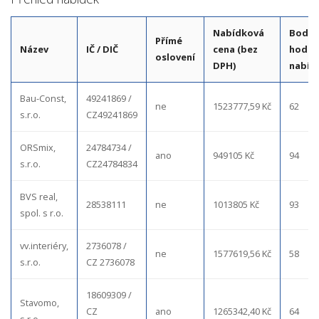
Nabídková
Bodo
Přímé
Název
IČ / DIČ
cena (bez
hodno
oslovení
DPH)
nabíd
Bau-Const,
49241869 /
ne
1523777,59 Kč
62
s.r.o.
CZ49241869
ORSmix,
24784734 /
ano
949105 Kč
94
s.r.o.
CZ24784834
BVS real,
28538111
ne
1013805 Kč
93
spol. s r.o.
vv.interiéry,
2736078 /
ne
1577619,56 Kč
58
s.r.o.
CZ 2736078
18609309 /
Stavomo,
CZ
ano
1265342,40 Kč
64
s.r.o.